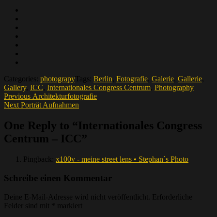
Categories:
photograpy
Tags:
Berlin
,
Fotografie
,
Galerie
,
Gallerie
,
Gallery
,
ICC
,
Internationales Congress Centrum
,
Photography
Beitragsnavigation
Previous
Previous
Architekturfotografie
Next
post:
Next
Porträt Aufnahmen
post:
One Reply to “Internationales Congress
Centrum – ICC”
Pingback:
x100v - meine street lens • Stephan`s Photo
Schreibe einen Kommentar
Deine E-Mail-Adresse wird nicht veröffentlicht.
Erforderliche
Felder sind mit
*
markiert