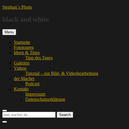
Skip
Stephan`s Photo
to
content
black and white
Menu
Startseite
Fototouren
Ideen & Tipps
Tipp des Tages
Galerien
Videos
Tutorial – zur Bild- & Videobearbeitung
der Macher
Podcast
Kontakt
Impressum
Datenschutzerklärung
Search
Search
Search
for:
Social
Menu