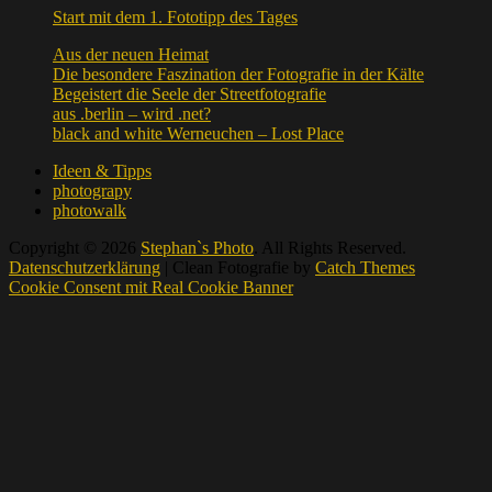
Start mit dem 1. Fototipp des Tages
Aus der neuen Heimat
Die besondere Faszination der Fotografie in der Kälte
Begeistert die Seele der Streetfotografie
aus .berlin – wird .net?
black and white Werneuchen – Lost Place
Ideen & Tipps
photograpy
photowalk
Copyright © 2026
Stephan`s Photo
. All Rights Reserved.
Datenschutzerklärung
| Clean Fotografie by
Catch Themes
Scroll
Cookie Consent mit Real Cookie Banner
Up