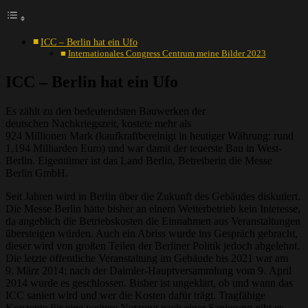
ICC – Berlin hat ein Ufo
Internationales Congress Centrum meine Bilder 2023
ICC – Berlin hat ein Ufo
Es zählt zu den bedeutendsten Bauwerken der
deutschen Nachkriegszeit, kostete mehr als
924 Millionen Mark (kaufkraftbereinigt in heutiger Währung: rund
1,194 Milliarden Euro) und war damit der teuerste Bau in West-
Berlin. Eigentümer ist das Land Berlin, Betreiberin die Messe
Berlin GmbH.
Seit Jahren wird in Berlin über die Zukunft des Gebäudes diskutiert.
Die Messe Berlin hätte bisher an einem Weiterbetrieb kein Interesse,
da angeblich die Betriebskosten die Einnahmen aus Veranstaltungen
übersteigen würden. Auch ein Abriss wurde ins Gespräch gebracht,
dieser wird von großen Teilen der Berliner Politik jedoch abgelehnt.
Die letzte öffentliche Veranstaltung im Gebäude bis 2021 war am
9. März 2014; nach der Daimler-Hauptversammlung vom 9. April
2014 wurde es geschlossen. Bisher ist ungeklärt, ob und wann das
ICC saniert wird und wer die Kosten dafür trägt. Tragfähige
Konzepte für eine weitere Nutzung nach einer Sanierung gibt es