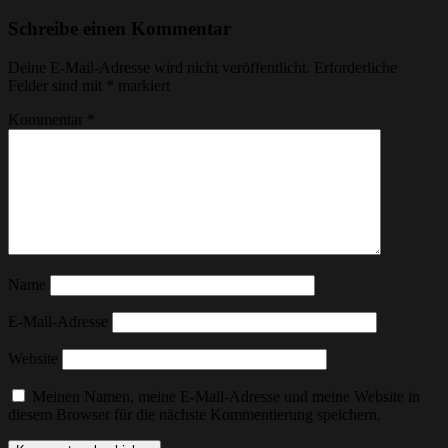
Schreibe einen Kommentar
Deine E-Mail-Adresse wird nicht veröffentlicht.
Erforderliche
Felder sind mit
*
markiert
Kommentar
*
Name
E-Mail-Adresse
Website
Meinen Namen, meine E-Mail-Adresse und meine Website in
diesem Browser für die nächste Kommentierung speichern.