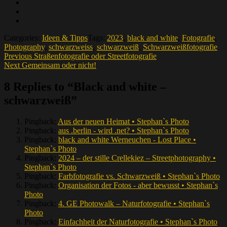
Categories:
Ideen & Tipps
Tags:
2023
,
black and white
,
Fotografie
,
Photography
,
schwarzweiss
,
schwarzweiß
,
Schwarzweißfotografie
Beitragsnavigation
Previous
Previous
Straßenfotografie oder Streetfotografie
Next
post:
Next
Gemeinsam oder nicht!
post:
8 Replies to “Black and white –
schwarzweiß”
Pingback:
Aus der neuen Heimat • Stephan`s Photo
Pingback:
aus .berlin - wird .net? • Stephan`s Photo
Pingback:
black and white Werneuchen - Lost Place •
Stephan`s Photo
Pingback:
2024 – der stille Crellekiez – Streetphotography •
Stephan`s Photo
Pingback:
Farbfotografie vs. Schwarzweiß • Stephan`s Photo
Pingback:
Organisation der Fotos - aber bewusst • Stephan`s
Photo
Pingback:
4. GE Photowalk – Naturfotografie • Stephan`s
Photo
Pingback:
Einfachheit der Naturfotografie • Stephan`s Photo