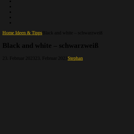
Instagram
Youtube
Flickr
Linktree
Mastodon
Home
Ideen & Tipps
Black and white – schwarzweiß
Black and white – schwarzweiß
Posted
by
23. Februar 2023
23. Februar 2023
Stephan
on