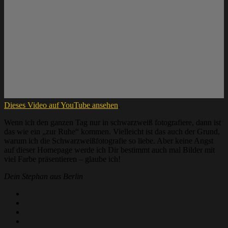
Dieses Video auf YouTube ansehen
.
Wenn ich den ganzen Tag nur in schwarzweiß fotografiere, dann ist
das wie ein „zur Ruhe“ kommen. Vielleicht ist das auch der Grund,
warum ich die Schwarzweißfotografie so liebe. Aber keine Angst
auf dieser Homepage werde ich Dir bestimmt auch mal Bilder mit
viel Farbe präsentieren – glaube ich!
Dein Stephan aus Berlin