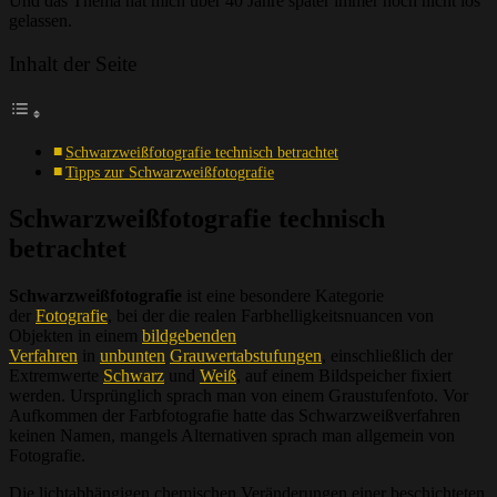
Und das Thema hat mich über 40 Jahre später immer noch nicht los
gelassen.
Inhalt der Seite
Schwarzweißfotografie technisch betrachtet
Tipps zur Schwarzweißfotografie
Schwarzweißfotografie technisch
betrachtet
Schwarzweißfotografie
ist eine besondere Kategorie
der
Fotografie
, bei der die realen Farbhelligkeitsnuancen von
Objekten in einem
bildgebenden
Verfahren
in
unbunten
Grauwertabstufungen
, einschließlich der
Extremwerte
Schwarz
und
Weiß
, auf einem Bildspeicher fixiert
werden. Ursprünglich sprach man von einem Graustufenfoto. Vor
Aufkommen der Farbfotografie hatte das Schwarzweißverfahren
keinen Namen, mangels Alternativen sprach man allgemein von
Fotografie.
Die lichtabhängigen chemischen Veränderungen einer beschichteten