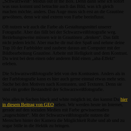
„Schwarzweiß“ Modus out of the Box. Denn dann sehe ich sofort
was raus kommt und betrachte auch das Bild, was ich gleich
machen möchte, anders. Das Auge muss sich erst an die Grautöne
gewöhnen, denn wir sind extrem von Farbe beeinflusst.
Oft nutzen wir auch die Farbe als Gestaltungsmittel unserer
Fotografie. Aber das fällt bei der Schwarzweißfotografie weg.
Beziehungsweise müssen wir in Grautönen „denken“. Das fällt
nicht jedem leicht. Aber mache dir mal den Spaß und nehme deine
Top 10 der Farbbilder und zaubere daraus am Computer mit der
Bildbearbeitung Grautöne. Arbeite mit Helligkeit und dem Kontrast.
Du wirst bei dem einen oder anderen Bild einen „aha-Effekt“
erleben.
Die Schwarzweißfotografie lebt von den Kontrasten. Anders als in
der Farbfotografie kann es hier auch gerne einmal etwas mehr sein.
Suche bei den Motiven nach Kontrasten, und Texturen. Denn sie
sind ein großer Bestandteil der Schwarzweißfotografie.
Was alles in Sachen black and white möglich ist, das kannst Du
hier
in diesem Beitrag von GEO
sehen. Wir werden heute im Internet,
gerade auf den sozialen Medien mit Farbe gewissermaßen
„zugeschüttet“. Mit der Schwarzweißfotografie nutzen die
Menschen hinter der Kamera die Möglichkeit Ruhe und ab und zu
sogar Stille in die Hektik zu bringen.