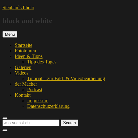
Skip
Stephan`s Photo
to
content
black and white
Menu
Startseite
Fototouren
Ideen & Tipps
Tipp des Tages
Galerien
Videos
Tutorial – zur Bild- & Videobearbeitung
der Macher
Podcast
Kontakt
Impressum
Datenschutzerklärung
Search
Search
Search
for:
Social
Menu