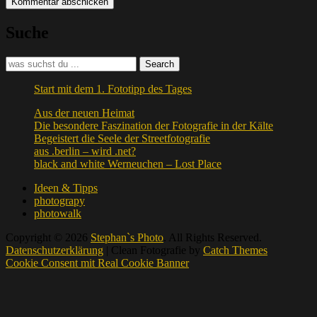
Suche
Search
Search
for:
Start mit dem 1. Fototipp des Tages
Aus der neuen Heimat
Die besondere Faszination der Fotografie in der Kälte
Begeistert die Seele der Streetfotografie
aus .berlin – wird .net?
black and white Werneuchen – Lost Place
Ideen & Tipps
photograpy
photowalk
Copyright © 2026
Stephan`s Photo
. All Rights Reserved.
Datenschutzerklärung
| Clean Fotografie by
Catch Themes
Scroll
Cookie Consent mit Real Cookie Banner
Up