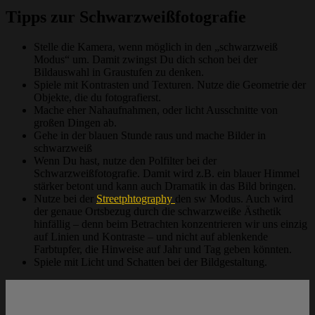
Tipps zur Schwarzweißfotografie
Stelle die Kamera, wenn möglich in den „schwarzweiß
Modus“ um. Damit zwingst Du dich schon bei der
Bildauswahl in Graustufen zu denken.
Spiele mit Kontrasten und Texturen. Nutze die Geometrie der
Objekte, die du fotografierst.
Mache eher Nahaufnahmen, oder licht Ausschnitte von
großen Dingen ab.
Gehe in der blauen Stunde raus und mache Bilder in
schwarzweiß
Wenn Du hast, nutze den Polfilter bei der
Schwarzweißfotografie. Damit wird z.B. ein blauer Himmel
stärker betont und kann auch Dramatik in das Bild bringen.
Nutze bei der
Streetphtography
den sw Modus. Auch wird
der genaue Ortsbezug durch die schwarzweiße Ästhetik
hinfällig – denn beim Betrachten konzentrieren wir uns einzig
auf Linien und Kontraste – und nicht auf ablenkende
Farbtupfer, die Hinweise auf Jahr und Tag geben könnten.
Spiele mit Licht und Schatten bei der Bildgestaltung.